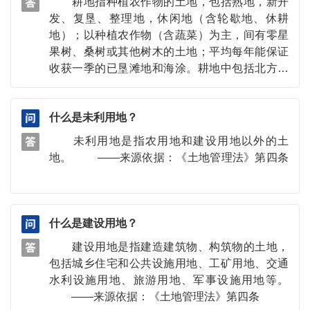
耕地指种植农作物的土地，包括熟地，新开
2017）
发、复垦、整理地，休闲地（含轮歇地、休耕
地）；以种植农作物（含蔬菜）为主，间有零星
果树、桑树或其他树木的土地；平均每年能保证
收获一季的已垦滩地和海涂。耕地中包括北方宽
度 < 2.0 m 固定的沟、渠、路和地坎（埂）；临
时种植药材、草皮、花卉、苗木等的耕地，临时
什么是未利用地？
种植果树、茶树和林木且耕作层未破坏的耕地，
以及其他临时改变用途的耕地。耕地包括水田、
未利用地是指农用地和建设用地以外的土
水浇地和旱地三种类型。 ——来源依据：中
地。 ——来源依据：《土地管理法》第四条
华人民共和国国家标准 《土地利用现状分类》
（GB/T 21010—2017）
什么是建设用地？
建设用地是指建造建筑物、构筑物的土地，
包括城乡住宅和公共设施用地、工矿用地、交通
水利设施用地、旅游用地、军事设施用地等。
——来源依据：《土地管理法》第四条