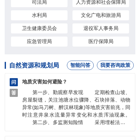
司法局
人力资源和社会保障局
水利局
文化广电和旅游局
卫生健康委员会
退役军人事务局
应急管理局
医疗保障局
自然资源和规划局
智能问答
我要咨询政策
地质灾害如何避险？
第一步、勤观察早发现 定期检查山坡、
房屋裂缝，关注池塘水位骤降、石块掉落、动物
异常(如马刀树、醉汉林现象)等地质灾害前兆，同
时注意井泉水流量异常变化和水质浑油现象。
第二步、多监测知险情 采用埋桩法、贴
片法进行群测群防，评估地质变化趋势和潜在危
害后果，制定逃生路线及预警机制。 第三