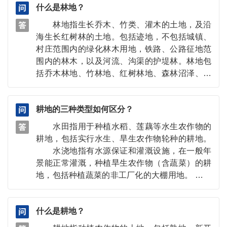
什么是林地？
步、常演练会应对 定期开展应急演练，熟悉
指定逃生路线、避险场所位置及必要物资准备，
林地指生长乔木、竹类、灌木的土地，及沿
确保灾害发生时能快速响应。 第四步、接警
海生长红树林的土地。包括迹地，不包括城镇、
报快逃生 收到预警信号后立即撤离至安全区
村庄范围内的绿化林木用地，铁路、公路征地范
域，避免因贪恋财物延误逃生时机。 第五
围内的林木，以及河流、沟渠的护堤林。林地包
步、听指挥保平安 服从政府或专业人员指挥
括乔木林地、竹林地、红树林地、森林沼泽、灌
疏散，避免擅自返回危险区域，确保救援行动有
木林地、灌丛沼泽和其他林地。 ——来源依
序进行。
据：中华人民共和国国家标准 《土地利用现状分
耕地的三种类型如何区分？
类》（GB/T 21010—2017）
水田指用于种植水稻、莲藕等水生农作物的
耕地，包括实行水生、旱生农作物轮种的耕地。
水浇地指有水源保证和灌溉设施，在一般年
景能正常灌溉，种植旱生农作物（含蔬菜）的耕
地，包括种植蔬菜的非工厂化的大棚用地。
旱地指无灌溉设施，主要靠天然降水种植旱生农
作物的耕地，包括没有灌溉设施，仅靠引洪淤灌
什么是耕地？
的耕地。 ——来源依据：中华人民共和国国
家标准 《土地利用现状分类》（GB/T 21010—