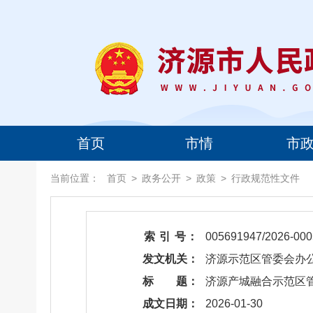
首页
市情
市
当前位置：
首页
>
政务公开
>
政策
>
行政规范性文件
索 引 号：
005691947/2026-000
发文机关：
济源示范区管委会办
标 题：
​济源产城融合示范
成文日期：
2026-01-30