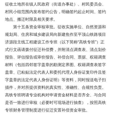
征收土地所在镇人民政府（街道办事处）、村民委员会、
村民小组范围内发布签约公告，明确签约起止时间、签约
地点、搬迁时限及相关要求。
第十五条资金审核审批。征收实施单位、自然资源和
规划局、住房和城乡建设局向新建焦作至平顶山铁路项目
济源段主线工程建设工作专班（以下简称“高铁专班”）正
式行文函请拨付征迁补偿费，并附清点调查表、清点划价
报告、评估报告或审价报告、补偿合同、票据、权籍调查
材料（包括四邻签字盖章的勘测定界图、权籍调查表签字
盖章、已粘贴法定代表人和委托代理人身份证复印件且签
字盖章的法定代表人身份证明）等资料，同时报送电子扫
描件，并对所提供资料的真实性、准确性、合规性负责。
高铁专班聘请专业机构对申请资金材料是否齐全、与合同
是否一致进行审核（必要时可现场进行抽查），按照高铁
专班财务管理制度进行征迁安置补偿资金审批。