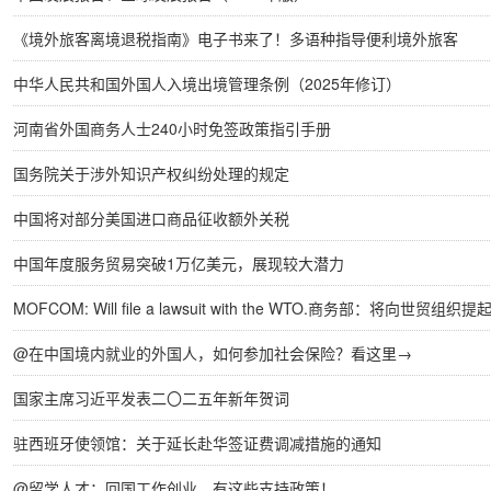
《境外旅客离境退税指南》电子书来了！多语种指导便利境外旅客
中华人民共和国外国人入境出境管理条例（2025年修订）
河南省外国商务人士240小时免签政策指引手册
​国务院关于涉外知识产权纠纷处理的规定
中国将对部分美国进口商品征收额外关税
中国年度服务贸易突破1万亿美元，展现较大潜力
MOFCOM: Will file a lawsuit with the WTO.商务部：将向世贸组织
@在中国境内就业的外国人，如何参加社会保险？看这里→
国家主席习近平发表二〇二五年新年贺词
驻西班牙使领馆：关于延长赴华签证费调减措施的通知
@留学人才：回国工作创业，有这些支持政策！