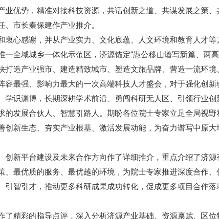
产业优势，精准对接科技资源，共话创新之道、共谋发展之策、
任、市长秦保建作产业推介。
和衷心感谢，并从产业实力、文化底蕴、人文环境和教育人才等
唯一全域城乡一体化示范区，济源锚定“愚公移山谱写新篇、两高
打造产业强市、建造精致城市、塑造文旅品牌、营造一流环境、筑
阵容最强、影响力最大的一次高端科技人才盛会，对于强化创新
、学识渊博，长期深耕学术前沿、勇闯科研无人区、引领行业创
求的发展合伙人、智慧引路人。期盼各位院士专家立足全局视野
善创新生态、夯实产业根基、激活发展动能，为奋力谱写中原大
、创新平台建设及未来合作方向作了详细推介，重点介绍了济源
策、最优质的服务、最优越的环境，为院士专家推进深度合作、
、引智引才，推动更多科研成果成功转化，促成更多项目合作落
作了精彩的指导点评，深入分析济源产业基础、资源禀赋、区位