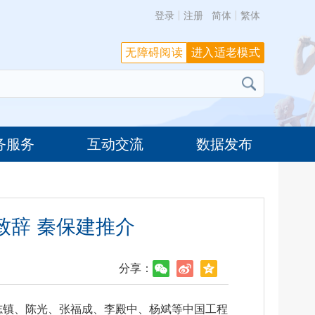
登录
注册
简体
繁体
无障碍阅读
进入适老模式
务服务
互动交流
数据发布
致辞 秦保建推介
分享：
叶志镇、陈光、张福成、李殿中、杨斌等中国工程