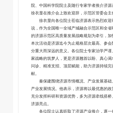
院、中国科学院院士及随行专家学者推介济源
徐衣显在推介会上致欢迎辞，示范区管委会主
徐衣显向各位院士莅临济源表示热烈欢迎
说，作为全国唯一全域产城融合示范区和全省
的济源示范区高质量发展战略规划为牵引，加快
本次活动是济源迄今为止规格层次最高、参会
分重大而深远的意义。各位院士专家治学严谨
家战略的筑梦人，更是济源翘首以盼、真心渴
问诊、精准支招、顶层赋能，助力济源持续完
献。
秦保建围绕济源市情概况、产业发展基础
产业发展情况。他表示，济源将以最优惠的政
充分发挥科研和资源优势，多为济源牵线搭桥
济源亮点。
各位院士认真听取了济源产业推介，逐一