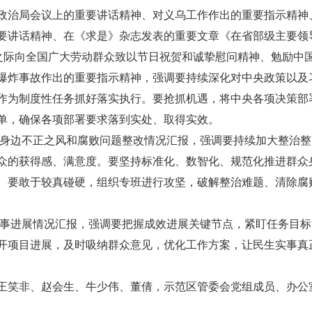
政治局会议上的重要讲话精神、对义乌工作作出的重要指示精神
要讲话精神、在《求是》杂志发表的重要文章《在省部级主要领
来之际向全国广大劳动群众致以节日祝贺和诚挚慰问精神、勉励中
爆炸事故作出的重要指示精神，强调要持续深化对中央政策以及
作为制度性任务抓好落实执行。要抢抓机遇，将中央各项决策部
单，确保各项部署要求落到实处、取得实效。
群众身边不正之风和腐败问题整改情况汇报，强调要持续加大整治
众的获得感、满意度。要坚持标准化、数智化、规范化推进群众
。要敢于较真碰硬，组织专班进行攻坚，破解整治难题、清除腐
生实事进展情况汇报，强调要把握成效进展关键节点，紧盯任务目
开项目进展，及时吸纳群众意见，优化工作方案，让民生实事真
王笑非、赵会生、牛少伟、董倩，示范区管委会党组成员、办公