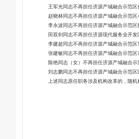
王军光同志不再担任济源产城融合示范区
赵晓林同志不再担任济源产城融合示范区
李永波同志不再担任济源产城融合示范区
田双剑同志不再担任济源现代服务业开发
李建超同志不再担任济源产城融合示范区
张建敏同志不再担任济源产城融合示范区
陈艳同志（女）不再担任济源产城融合示
刘志鹏同志不再担任济源产城融合示范区
上述同志原任职务涉及机构改革的，随机