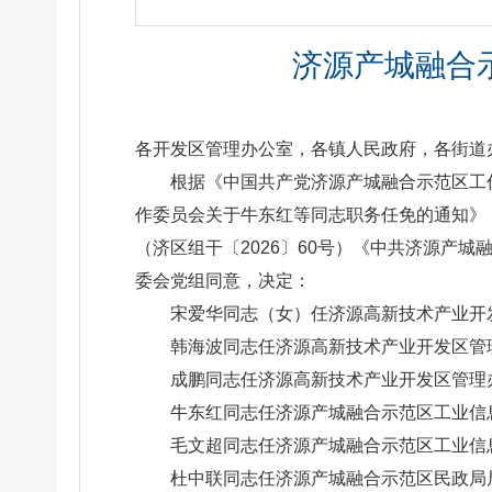
济源产城融合
各开发区管理办公室，各镇人民政府，各街道
根据《中国共产党济源产城融合示范区工作
作委员会关于牛东红等同志职务任免的通知》（
（济区组干〔2026〕60号）《中共济源产
委会党组同意，决定：
宋爱华同志（女）任济源高新技术产业开
韩海波同志任济源高新技术产业开发区管
成鹏同志任济源高新技术产业开发区管理
牛东红同志任济源产城融合示范区工业信
毛文超同志任济源产城融合示范区工业信
杜中联同志任济源产城融合示范区民政局