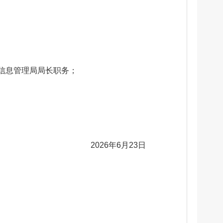
信息管理局局长职务；
2026年6月23日