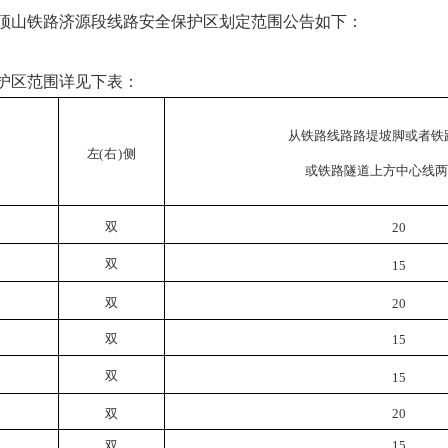
平顶山铁路济源段线路安全保护区划定范围公告如下：
护区范围详见下表：
从铁路线路路堤坡脚或者铁
左
(
右
)
侧
或
铁路隧道上方中心线
两
双
20
双
15
双
20
双
15
双
15
双
20
双
15