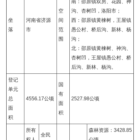
南：邵原镇双房、花园、神
空
沟、杏树凹，洛阳市；
坐
河南省济源
间
西：邵原镇黄楝树，王屋镇
落
市
范
愚公村、桥后沟、新林、杨
围
沟；
北：邵原镇黄楝树、神沟、
杏树凹，王屋镇愚公村、桥
后沟、新林、杨沟。
登记
国
单元
有
总
4556.17公顷
2527.98公顷
面
面
积
积
所有
森林资源：3428.85
全民
权人
公顷，