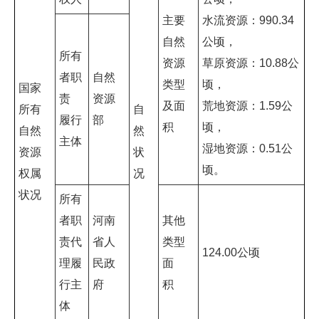
主要
水流资源：990.34
自然
公顷，
所有
资源
草原资源：10.88公
者职
自然
类型
顷，
国家
责
资源
及面
荒地资源：1.59公
所有
自
履行
部
积
顷，
自然
然
主体
湿地资源：0.51公
资源
状
顷。
权属
况
状况
所有
者职
河南
其他
责代
省人
类型
124.00公顷
理履
民政
面
行主
府
积
体