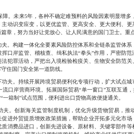
保障。未来5年，各种不确定难预料的风险因素明显增多
，主动识变应变，以更优监管、更高安全、更大便利、更
新篇章，努力当好让党放心、让人民满意的国门卫士。重
功夫。构建一体化全要素风险防控体系和全链条监管体系
发挥口岸监管、稽核查、缉私执法“拳头”作用，严密防范
违法犯罪活动，严把出入境检验检疫关、生物安全防范关
牢守住国门安全第一道防线。
下功夫。持续开展跨境贸易便利化专项行动，扩大试点城
流口岸营商环境。拓展国际贸易“单一窗口”互联互通，推广
”“一箱制”试点范围，便利进出口货物高效便捷通关。
功夫。创新海关监管制度机制，优化升级货物贸易，推
关促进外贸提质增效政策措施，帮助企业开拓多元化市场
优质消费品进口，创新先进设备、原材料、关键零部件等