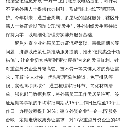
根据登记信息开展“一对一”上门服务或电话提醒，对行动
不便的外籍人士提供代办指引，形成“线上+线下”闭环防
护。今年以来，通过全周期、多层级的提醒服务，辖区外
籍人士签证逾期问题实现“零发生”，涉外纠纷发生率持续
保持为零，以精细化管理夯实涉外服务基础。
聚焦外资企业外籍员工办证流程繁琐、审批周期长等
问题，济源以政策创新推动服务提质，推出“便民惠企十项
措施”，让企业切实感受到“审批瘦身”带来的发展红利。针
对重点外资企业外籍高管、技术骨干等关键人才的办证需
求，开辟“专人对接、优先受理”绿色通道，免于排队等
候，实现“即到即办”；通过梳理审批环节、简化材料清
单、强化部门数据共享，将外籍员工工作类居留许可、签
证延期等事项的平均审批周期从15个工作日压缩至10个工
作日，办理效率提升34%；建立外资企业“一企一档”服务
台账，定期走访收集办证需求，对17家重点外资企业的43