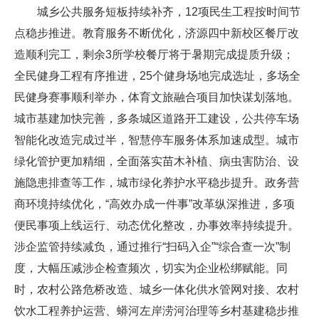
城乡公共服务短板持续补齐，12项民生工程按时间节
点稳步推进。教育服务不断优化，济源四中新校区餐厅改
造顺利完工，剩余3所学校餐厅将于暑期完成提质升级；
全民健身工程有序推进，25个健身场地完成选址，多场全
民健身赛事顺利举办，体育文旅融合项目加快谋划落地。
城市基建加快完善，多条城区道路开工建设，公共停车场
智能化改造完成过半，智慧停车服务体系加速成型。城市
绿化管护更加精细，全面落实苗木补植、病虫害防治、设
施隐患排查等工作，城市绿化养护水平稳步提升。政务营
商环境持续优化，“高效办成一件事”改革纵深推进，多项
便民事项上线运行、动态优化整改，办事效率持续提升。
涉企监管持续减负，通过推行“扫码入企”“综合查一次”制
度，大幅压减涉企检查频次，切实为企业松绑赋能。同
时，农村公路危桥改造、城乡一体化供水管网对接、农村
饮水工程养护运营、蟒河左岸涝河治理等乡村基建稳步推