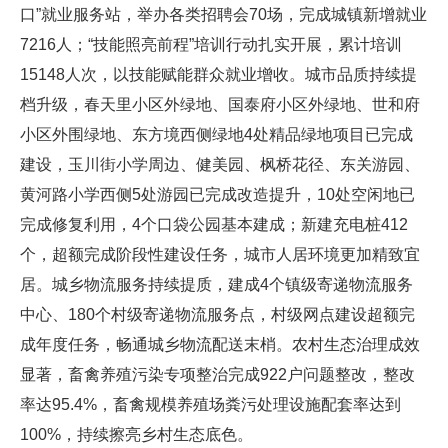
口”就业服务站，举办各类招聘会70场，完成城镇新增就业
7216人；“技能照亮前程”培训行动扎实开展，累计培训
15148人次，以技能赋能群众就业增收。城市品质持续提
档升级，春天里小区外绿地、国泰府小区外绿地、世和府
小区外围绿地、东方境西侧绿地4处精品绿地项目已完成
建设，玉川街小学周边、健美园、枫桥花径、东关游园、
黄河路小学西侧5处游园已完成改造提升，10处空闲地已
完成修复利用，4个口袋公园基本建成；新建充电桩412
个，超额完成阶段性建设任务，城市人居环境更加精致宜
居。城乡物流服务持续提质，建成4个镇级寄递物流服务
中心、180个村级寄递物流服务点，村级网点建设超额完
成年度任务，畅通城乡物流配送末梢。农村生态治理成效
显著，畜禽养殖污染专项整治完成922户问题整改，整改
率达95.4%，畜禽规模养殖场粪污处理设施配套率达到
100%，持续擦亮乡村生态底色。