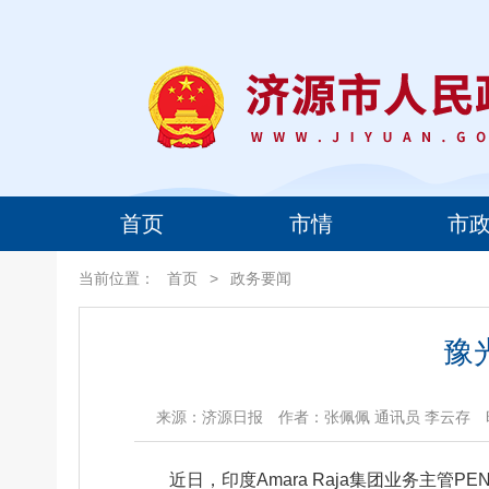
首页
市情
市
当前位置：
首页
>
政务要闻
豫
来源：济源日报
作者：张佩佩 通讯员 李云存
近日，印度Amara Raja集团业务主