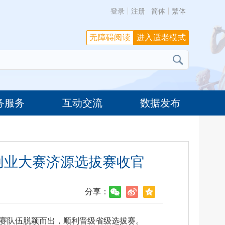
登录
注册
简体
繁体
无障碍阅读
进入适老模式
务服务
互动交流
数据发布
”创业大赛济源选拔赛收官
分享：
支参赛队伍脱颖而出，顺利晋级省级选拔赛。