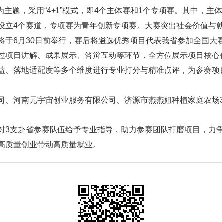
为主题，采用“4+1”模式，即4个主体赛和1个专项赛。其中，主
，设立4个赛道，专项赛为青年创新专项赛。大赛突出社会价值与
将于6月30日前举行，赛后将遴选优秀项目代表我省参加全国大
过项目讲解、成果展示、答辩互动等环节，全方位展示项目核心
益、落地适配度等多个维度进行专业打分与精准点评，为参赛项
司、河南元宇宙创业服务有限公司、济源市燕燕姐种植家庭农场
对3支赴省参赛队伍给予专业指导，助力参赛团队打磨项目，力
高质量创业带动高质量就业。