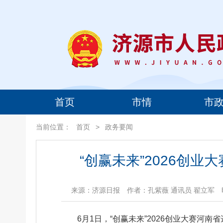
首页
市情
市
当前位置：
首页
>
政务要闻
“创赢未来”2026创
来源：济源日报
作者：孔紫薇 通讯员 翟立军
6月1日，“创赢未来”2026创业大赛