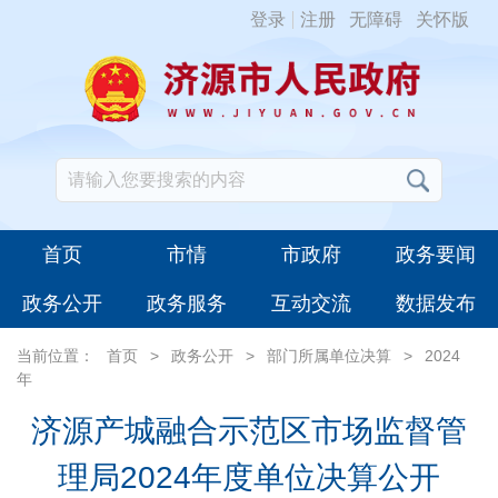
登录
注册
无障碍
关怀版
首页
市情
市政府
政务要闻
政务公开
政务服务
互动交流
数据发布
当前位置：
首页
>
政务公开
>
部门所属单位决算
>
2024
年
济源产城融合示范区市场监督管
理局2024年度单位决算公开