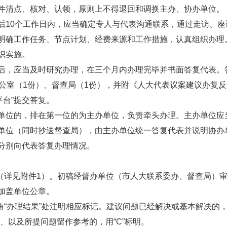
件清点、核对、认领，原则上不得退回和调换主办、协办单位。
后10个工作日内，应当确定专人与代表沟通联系，通过走访、
明确工作任务、节点计划、经费来源和工作措施，认真组织办理
织实施。
后，应当及时研究办理，在三个月内办理完毕并书面答复代表。
办公室（1份）、督查局（1份），并附《人大代表议案建议办复
职服务平台”提交答复。
单位的，排在第一位的为主办单位，负责牵头办理。主办单位应
单位（同时抄送督查局），由主办单位统一答复代表并说明协办
分别向代表答复办理情况。
文（详见附件1）。初稿经督办单位（市人大联系委办、督查局）
加盖单位公章。
角“办理结果”处注明相应标记。建议问题已经解决或基本解决的，
、以及所提问题留作参考的，用“C”标明。