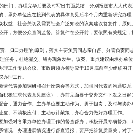
上的部门，办理完毕后要及时写出书面总结，分别报送市人大代
的，承办单位应在接到代表的具体意见后半个月内重新研究办理
众权益、社会关切及需要社会广泛知晓的议案建议答复件，原则
公开，方便公众查阅监督。答复件在公开前，要依照有关规定，
负责、归口办理”的原则，落实主要负责同志亲自督、分管负责同
化办理任务，杜绝漏交、错办现象发生。议案、重点建议由承办单
办理工作专题会议。市政府领办领导应于10月底前至少组织召
议办理工作。
邀请代表参加调研和召开座谈会等方式，加强同代表的沟通联系，
面积极征求代表意见建议），办前见面要于交办文件下发之日起
配合，通力合作。主办单位要主动作为、勇于担责，及时与协办
扯皮、不消极应付，主动献计献策，齐心合力做好办理工作。
要加强对各承办单位办理工作的督查督办，积极开展专项督办、
系情况、办理进展情况进行督查通报；要严把答复质量关，对于