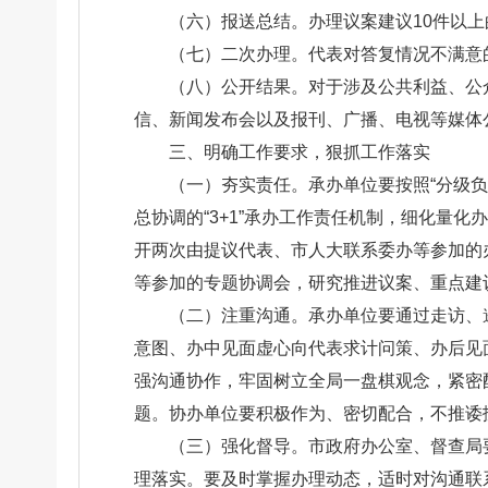
（六）报送总结。办理议案建议10件以
（七）二次办理。代表对答复情况不满意
（八）公开结果。对于涉及公共利益、公
信、新闻发布会以及报刊、广播、电视等媒体
三、明确工作要求，狠抓工作落实
（一）夯实责任。承办单位要按照“分级
总协调的“3+1”承办工作责任机制，细化量
开两次由提议代表、市人大联系委办等参加的
等参加的专题协调会，研究推进议案、重点建
（二）注重沟通。承办单位要通过走访、
意图、办中见面虚心向代表求计问策、办后见
强沟通协作，牢固树立全局一盘棋观念，紧密
题。协办单位要积极作为、密切配合，不推诿
（三）强化督导。市政府办公室、督查局
理落实。要及时掌握办理动态，适时对沟通联