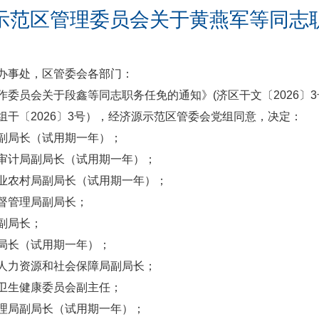
示范区管理委员会关于黄燕军等同志
办事处，区管委会各部门：
委员会关于段鑫等同志职务任免的通知》(济区干文〔2026〕
干〔2026〕3号），经济源示范区管委会党组同意，决定：
副局长（试用期一年）；
审计局副局长（试用期一年）；
业农村局副局长（试用期一年）；
督管理局副局长；
副局长；
局长（试用期一年）；
人力资源和社会保障局副局长；
卫生健康委员会副主任；
理局副局长（试用期一年）；