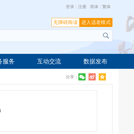
登录
注册
简体
繁体
无障碍阅读
进入适老模式
务服务
互动交流
数据发布
分享：
3