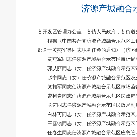
济源产城融合
各开发区管理办公室，各镇人民政府，各街道
根据《中国共产党济源产城融合示范区工作
部关于黄燕军等同志职务任免的通知》（济区组
黄燕军同志任济源产城融合示范区审计局
郭艾丽同志（女）任济源产城融合示范区
赵宇同志（女）任济源产城融合示范区农
党拥军同志任济源产城融合示范区市场监
曹树青同志任济源产城融合示范区民政局
党涛同志任济源产城融合示范区民政局副
白林可同志（女）任济源产城融合示范区
王雪锐同志（女）任济源产城融合示范区
任春生同志任济源产城融合示范区应急管