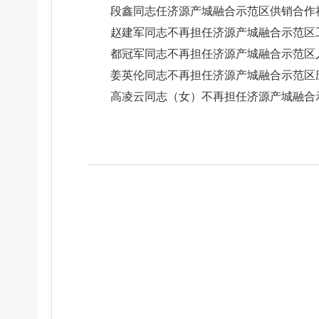
段鑫同志任济源产城融合示范区供销合作
赵建军同志不再担任济源产城融合示范区
都冠军同志不再担任济源产城融合示范区
姜英伦同志不再担任济源产城融合示范区
高凌云同志（女）不再担任济源产城融合