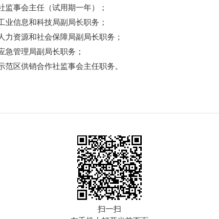
社监事会主任（试用期一年）；
工业信息和科技局副局长职务；
人力资源和社会保障局副局长职务；
应急管理局副局长职务；
示范区供销合作社监事会主任职务。
扫一扫