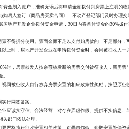
对资金划入账户，准确无误后将申请金额拨付到房票上注明的收
与购房人签订《商品房买卖合同》，不动产登记部门及时办理交
房地产开发企业拨付资金申请，30日内将首付资金的30%拨付
房票不得拆分使用。票面金额不足以支付购房款的，不足部分，
%及以上时，房地产开发企业在申请拨付资金时，会同被征收人一
90%时，房票核发人按余额核发新的房票交付被征收人，新房票
金。
，视同被征收人自行放弃房票安置的相应政策性奖励，按照原征
同实行网签备案。
企业应诚实守信、合法经营，对存在弄虚作假、提供不实信息、
相关部门依法处理。
门要严格执行征收安置相关政策，对弄虚作假、套取安置补偿资