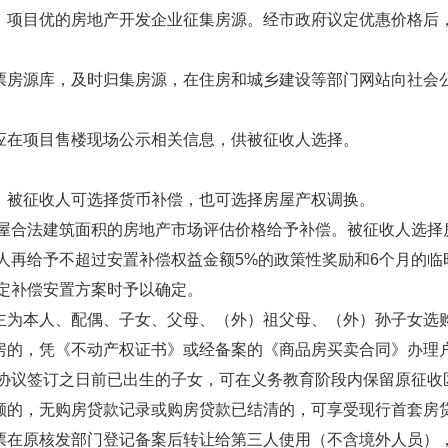
、项目优的房地产开发企业征集房源。经市政府议定优惠价格后
票房源库，及时归集房源，在住房和城乡建设等部门网站向社会
应在项目售楼现场公示相关信息，供被征收人选择。
，被征收人可选择货币补偿，也可选择房屋产权调换。
屋合法建筑面积的房地产市场评估价格给予补偿。被征收人选择
人再给予不超过安置补偿权益金额5%的政策性奖励和6个月的临
定补偿安置方案时予以确定。
主为本人、配偶、子女、父母、（外）祖父母、（外）孙子女选
房的，凭《不动产权证书》或经备案的《商品房买卖合同》办理
协议签订之日前已出生的子女，可在义务教育阶段内保留原征收
额的，无购房贷款记录或购房贷款已结清的，可享受现行首套房
票在原核发部门登记备案后转让给第三人使用（不含境外人员）