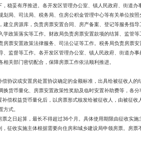
下，稳妥有序推进。各开发区管理办公室、镇人民政府、街道办
规划局、司法局、税务局、住房公积金管理中心等有关单位按照
，建立房源库，负责房票安置合同、房产备案、登记等服务指导
入学政策落实等工作。财政局负责房票安置款项的结算、监管等
责房票安置政策法律服务、司法公证等工作。税务局负责房票安
导、监督等工作。各开发区管理办公室、镇人民政府、街道办事
各相关部门密切配合，保障房票工作依法顺利推进。
补偿协议或安置房处置协议确定的金额标准，出具给被征收人的
调换货币量化、房票安置政策性奖励及临时安置补助费等，各分
置补偿权益货币量化后，以房票形式核发给被征收人，由被征收
置方式。
房票之日起算，最长不得超过36个月。具体使用期限由征收实施
制，征收实施主体根据需要向住房和城乡建设局申领房票。房票