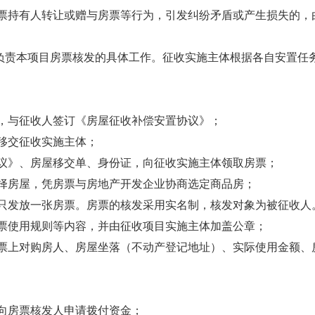
票持有人转让或赠与房票等行为，引发纠纷矛盾或产生损失的，
负责本项目房票核发的具体工作。征收实施主体根据各自安置任
，与征收人签订《房屋征收补偿安置协议》；
移交征收实施主体；
议》、房屋移交单、身份证，向征收实施主体领取房票；
择房屋，凭房票与房地产开发企业协商选定商品房；
只发放一张房票。房票的核发采用实名制，核发对象为被征收人
票使用规则等内容，并由征收项目实施主体加盖公章；
票上对购房人、房屋坐落（不动产登记地址）、实际使用金额、
向房票核发人申请拨付资金；