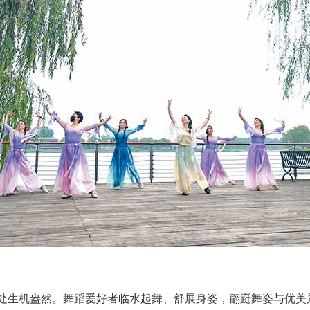
处生机盎然。舞蹈爱好者临水起舞、舒展身姿，翩跹舞姿与优美