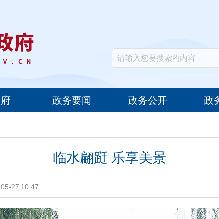
政府
政务要闻
政务公开
政
临水翩跹 乐享美景
5-27 10:47