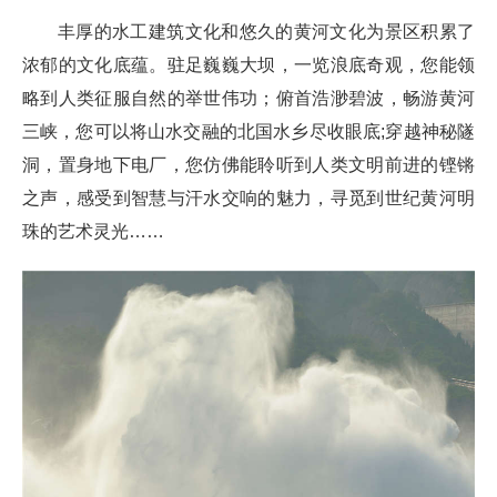
丰厚的水工建筑文化和悠久的黄河文化为景区积累了
浓郁的文化底蕴。驻足巍巍大坝，一览浪底奇观，您能领
略到人类征服自然的举世伟功；俯首浩渺碧波，畅游黄河
三峡，您可以将山水交融的北国水乡尽收眼底;穿越神秘隧
洞，置身地下电厂，您仿佛能聆听到人类文明前进的铿锵
之声，感受到智慧与汗水交响的魅力，寻觅到世纪黄河明
珠的艺术灵光……