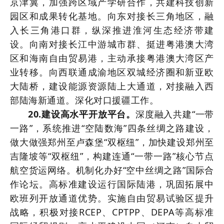
京津冀，加强跨区域产学研合作，共建科技创新
园区和成果转化基地。向东对接长三角地区，融
入长三角港口群，纵深推进淮河生态经济带建
设。向南对接长江中游城市群、挺进粤港澳大湾
区和海南自由贸易港，主动承接粤港澳大湾区产
业转移。向西联通成渝地区双城经济圈和新亚欧
大陆桥，建设能源资源陆上大通道，对接融入西
部陆海新通道。深化对口援疆工作。
20.建设高水平开放平台。
深度融入共建“一带
一路”，系统推进“空陆数海”四条丝绸之路建设，
做大做强郑州至卢森堡“双枢纽”，加快建设郑州至
吉隆坡等“双枢纽”，构建连通“一带一路”核心节点
航空货运网络。机制化办好“空中丝绸之路”国际合
作论坛。高标准建设运行国际陆港，巩固拓展中
欧班列开放通道优势。实施自由贸易试验区提升
战略，积极对接RCEP、CPTPP、DEPA等高标准