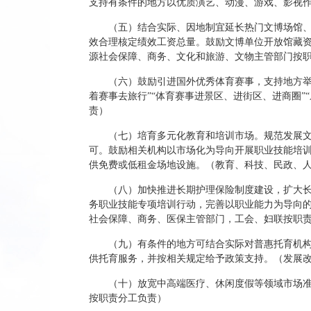
支持有条件的地方以优质演艺、动漫、游戏、影视
（五）结合实际、因地制宜延长热门文博场馆
效合理核定绩效工资总量。鼓励文博单位开放馆藏
源社会保障、商务、文化和旅游、文物主管部门按
（六）鼓励引进国外优秀体育赛事，支持地方举
着赛事去旅行”“体育赛事进景区、进街区、进商圈
责）
（七）培育多元化教育和培训市场。规范发展
可。鼓励相关机构以市场化为导向开展职业技能培
供免费或低租金场地设施。（教育、科技、民政、
（八）加快推进长期护理保险制度建设，扩大
务职业技能专项培训行动，完善以职业能力为导向
社会保障、商务、医保主管部门，工会、妇联按职
（九）有条件的地方可结合实际对普惠托育机构
供托育服务，并按相关规定给予政策支持。（发展
（十）放宽中高端医疗、休闲度假等领域市场
按职责分工负责）