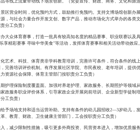
作品等线上流量带动线下场景创新。（党委宣传、财政、商务、文化和旅
、景区营业时间，优化预约方式，鼓励推行免预约。支持文博场馆创新办
资源，与社会力量合作开发文创、数字产品，推动市场化方式举办的各类
职责分工负责）
办大众体育赛事，打造一批具有较高知名度的精品赛事、职业联赛以及具
”“乐享精彩赛事 寻味中华美食”等活动，发挥体育赛事和相关活动带动效
文化艺术、科技、体育类非学科教育培训，完善许可条件，符合条件的线
训，完善培训评价机制。有序发展社区学院、市民夜校、老年培训，提供
人力资源社会保障、体育主管部门按职责分工负责）
长期护理保险制度覆盖面。加强对养老护理、家政服务、长期照护等领域
的家政服务职业评价体系，引导家政企业开展岗前培训、企业新型学徒制
责分工负责）
给予场地支持和适当运营补助。支持有条件的幼儿园招收2—3岁幼儿，
改革、教育、财政、卫生健康主管部门，工会按职责分工负责）
准入，减少限制性措施，吸引更多外商投资、民营资本进入，增加优质服