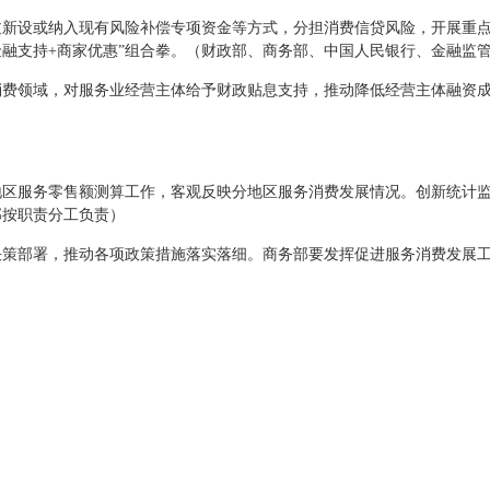
过新设或纳入现有风险补偿专项资金等方式，分担消费信贷风险，开展重
金融支持+商家优惠”组合拳。（财政部、商务部、中国人民银行、金融监
消费领域，对服务业经营主体给予财政贴息支持，推动降低经营主体融资
地区服务零售额测算工作，客观反映分地区服务消费发展情况。创新统计
部按职责分工负责）
决策部署，推动各项政策措施落实落细。商务部要发挥促进服务消费发展