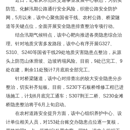
近日，记者从示范区交通事业发展中心获悉，为切实
防范、化解汛期公路通行安全风险，织密公路安全防护
网，5月以来，该中心聚焦国省干线、农村公路、桥梁隧
道等关键点位，全面开展安全隐患排查整治专项行动。
结合汛期气候特点，该中心靶向推进各类隐患综合治
理。针对地质灾害多发路段，该中心有序开展G327、
S310、S240等国省干线29处地质灾害隐患点整治，从源
头上防范山体滑坡、边坡坍塌风险。目前，9处已完工、9
处在建，剩余11处预计7月底前全部完工。
针对桥梁隧道，该中心对排查出的较大安全隐患分步
整治，切实补齐短板。目前，S230下石板桥维修工程已进
场施工，计划6月底完工通车；S307荆王二桥、S230金滩
桥隐患整治将于6月上旬启动。
在农村道路安全提升方面，该中心组织养护中心、设
计单位相关人员，对153处台账交办隐患点位逐一复核，