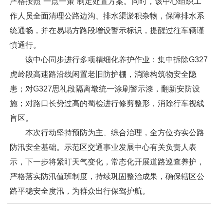
严格按照“一点一策”制定处置方案。同时，该中心组织工
作人员全面清理公路边沟、排水渠淤积杂物，保障排水系
统通畅，并在易塌方路段增设警示标识，提醒过往车辆谨
慎通行。
该中心同步进行多项精细化养护作业：集中拆除G327
虎岭段高速路沿线闲置老旧防护棚，消除构筑物安全隐
患；对G327思礼段隔离墩统一涂刷警示漆，翻新安防设
施；对路口长势过高的蜀桧进行修剪整形，消除行车视线
盲区。
本次行动坚持预防为主、综合治理，全方位夯实公路
防汛安全基础。示范区交通事业发展中心有关负责人表
示，下一步将紧盯天气变化，常态化开展道路巡查养护，
严格落实防汛值班制度，持续巩固整治成果，确保辖区公
路平稳安全度汛，为群众出行保驾护航。