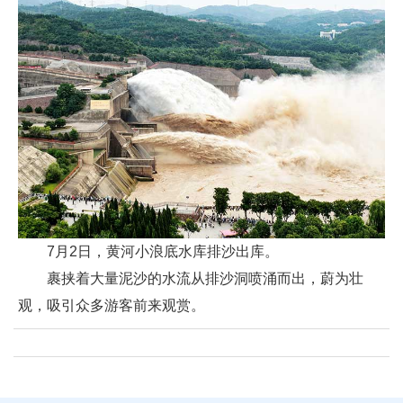
7月2日，黄河小浪底水库排沙出库。
裹挟着大量泥沙的水流从排沙洞喷涌而出，蔚为壮
观，吸引众多游客前来观赏。