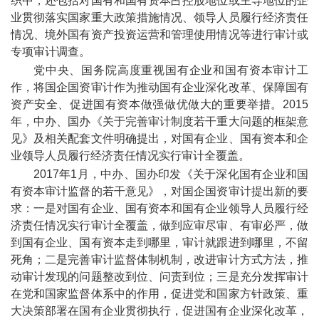
织中，还包括对国有和国有资本占控股地位或主导地位的企
业贯彻落实国家重大政策措施情况、领导人员履行经济责任
情况、境外国有资产投资运营和管理使用情况等进行审计或
专项审计调查。
党中央、国务院高度重视国有企业和国有资本审计工
作，将国企国资审计作为推动国有企业深化改革、保障国有
资产安全、促进国有资本做强做优做大的重要举措。2015
年，中办、国办《关于完善审计制度若干重大问题的框架意
见》及相关配套文件明确提出，对国有企业、国有资本和企
业领导人员履行经济责任情况实行审计全覆盖。
2017年1月，中办、国办印发《关于深化国有企业和国
有资本审计监督的若干意见》，对国企国资审计提出新的要
求：一是对国有企业、国有资本和国有企业领导人员履行经
济责任情况实行审计全覆盖，做到应审尽审、有审必严，做
到国有企业、国有资本走到哪里，审计就跟进到哪里，不留
死角；二是完善审计监督体制机制，改进审计方式方法，推
动审计发现的问题整改到位、问责到位；三是充分发挥审计
在党和国家监督体系中的作用，促进党和国家方针政策、重
大决策部署在国有企业贯彻执行，促进国有企业深化改革，