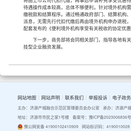
将由上市公司代扣代缴，再事后申请补充享受优惠
待遇操作成本较高，总体不够便利。针对境外机构
缴税款和结算程序。通过畅通政府部门、结算机构
派息，无需先行代扣代缴后再由境外机构申办退税
配套发布的《便利境外机构享受有关税收的协定优惠
下一步，商务部将会同相关部门，指导各地有
技型企业融资发展。
网站地图
网站声明
联系我们
举报投诉
电子政务
主办：济源产城融合示范区管理委员会办公室
承办：济源产
地址：济源市市民之家1号楼
备案号：豫ICP备2023006836号
豫公网安备 41900102410909
网站标识码：4190010028