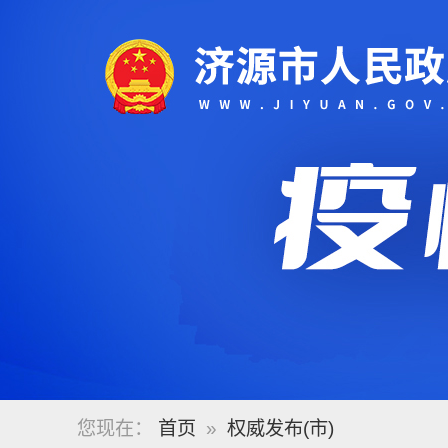
您现在：
首页
»
权威发布(市)